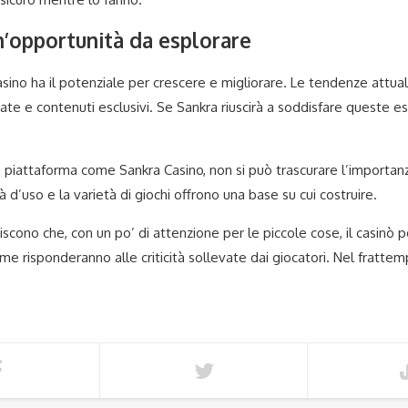
un’opportunità da esplorare
no ha il potenziale per crescere e migliorare. Le tendenze attuali
zzate e contenuti esclusivi. Se Sankra riuscirà a soddisfare queste
una piattaforma come Sankra Casino, non si può trascurare l’importa
tà d’uso e la varietà di giochi offrono una base su cui costruire.
iscono che, con un po’ di attenzione per le piccole cose, il casinò 
e risponderanno alle criticità sollevate dai giocatori. Nel frattempo