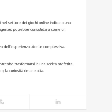
 nel settore dei giochi online indicano una
 esigenze, potrebbe consolidarsi come un
nza dell’esperienza utente complessiva.
potrebbe trasformarsi in una scelta preferita
, la curiosità rimane alta.