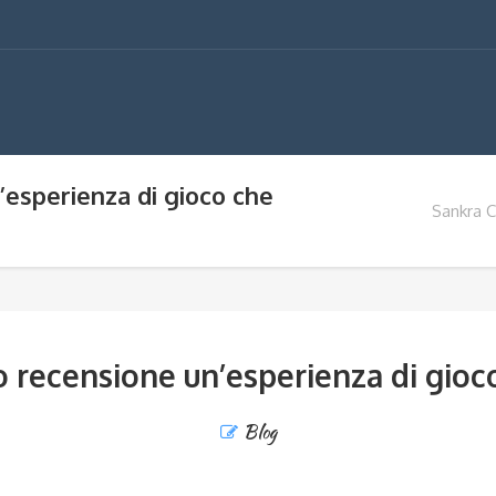
’esperienza di gioco che
Sankra C
 recensione un’esperienza di gioc
Blog