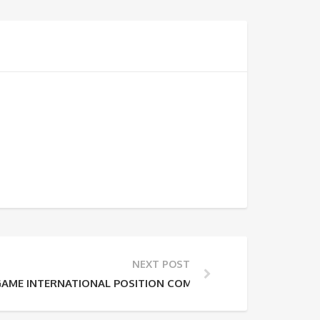
NEXT POST
AD EXPECTED
AME INTERNATIONAL POSITION COMMENT ESSENTIAL LINK & 