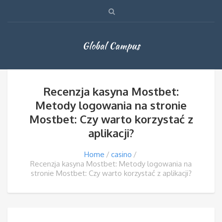
Global Campus
Recenzja kasyna Mostbet:
Metody logowania na stronie
Mostbet: Czy warto korzystać z
aplikacji?
Home
casino
Recenzja kasyna Mostbet: Metody logowania na
stronie Mostbet: Czy warto korzystać z aplikacji?