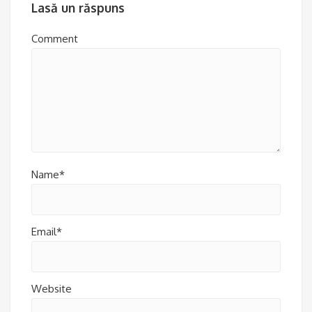
Lasă un răspuns
Comment
Name*
Email*
Website