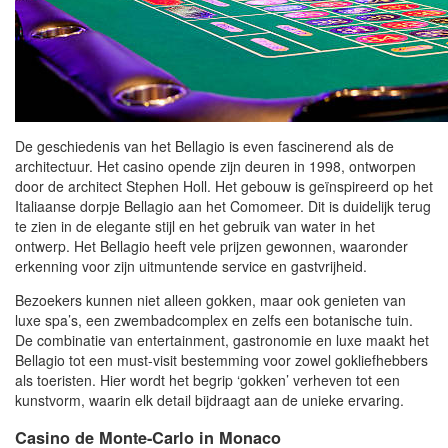
De geschiedenis van het Bellagio is even fascinerend als de
architectuur. Het casino opende zijn deuren in 1998, ontworpen
door de architect Stephen Holl. Het gebouw is geïnspireerd op het
Italiaanse dorpje Bellagio aan het Comomeer. Dit is duidelijk terug
te zien in de elegante stijl en het gebruik van water in het
ontwerp. Het Bellagio heeft vele prijzen gewonnen, waaronder
erkenning voor zijn uitmuntende service en gastvrijheid.
Bezoekers kunnen niet alleen gokken, maar ook genieten van
luxe spa’s, een zwembadcomplex en zelfs een botanische tuin.
De combinatie van entertainment, gastronomie en luxe maakt het
Bellagio tot een must-visit bestemming voor zowel gokliefhebbers
als toeristen. Hier wordt het begrip ‘gokken’ verheven tot een
kunstvorm, waarin elk detail bijdraagt aan de unieke ervaring.
Casino de Monte-Carlo in Monaco