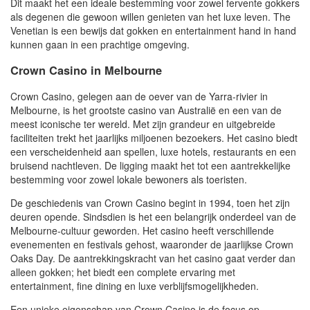
Dit maakt het een ideale bestemming voor zowel fervente gokkers
als degenen die gewoon willen genieten van het luxe leven. The
Venetian is een bewijs dat gokken en entertainment hand in hand
kunnen gaan in een prachtige omgeving.
Crown Casino in Melbourne
Crown Casino, gelegen aan de oever van de Yarra-rivier in
Melbourne, is het grootste casino van Australië en een van de
meest iconische ter wereld. Met zijn grandeur en uitgebreide
faciliteiten trekt het jaarlijks miljoenen bezoekers. Het casino biedt
een verscheidenheid aan spellen, luxe hotels, restaurants en een
bruisend nachtleven. De ligging maakt het tot een aantrekkelijke
bestemming voor zowel lokale bewoners als toeristen.
De geschiedenis van Crown Casino begint in 1994, toen het zijn
deuren opende. Sindsdien is het een belangrijk onderdeel van de
Melbourne-cultuur geworden. Het casino heeft verschillende
evenementen en festivals gehost, waaronder de jaarlijkse Crown
Oaks Day. De aantrekkingskracht van het casino gaat verder dan
alleen gokken; het biedt een complete ervaring met
entertainment, fine dining en luxe verblijfsmogelijkheden.
Een unieke eigenschap van Crown Casino is de focus op