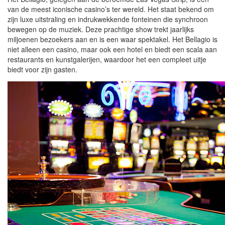
van de meest iconische casino’s ter wereld. Het staat bekend om
zijn luxe uitstraling en indrukwekkende fonteinen die synchroon
bewegen op de muziek. Deze prachtige show trekt jaarlijks
miljoenen bezoekers aan en is een waar spektakel. Het Bellagio is
niet alleen een casino, maar ook een hotel en biedt een scala aan
restaurants en kunstgalerijen, waardoor het een compleet uitje
biedt voor zijn gasten.