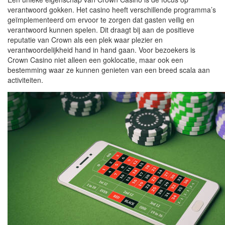
verantwoord gokken. Het casino heeft verschillende programma’s
geïmplementeerd om ervoor te zorgen dat gasten veilig en
verantwoord kunnen spelen. Dit draagt bij aan de positieve
reputatie van Crown als een plek waar plezier en
verantwoordelijkheid hand in hand gaan. Voor bezoekers is
Crown Casino niet alleen een goklocatie, maar ook een
bestemming waar ze kunnen genieten van een breed scala aan
activiteiten.