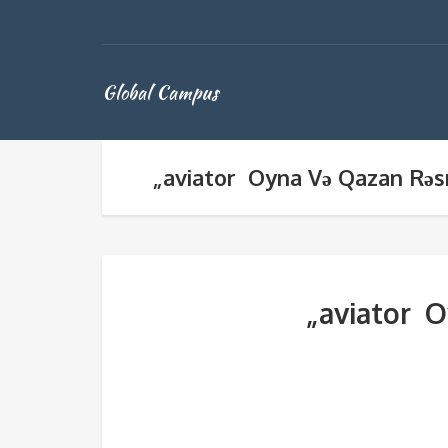
Global Campus
„aviator ️ Oyna Və Qazan Rə
„aviator ️