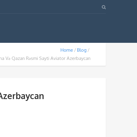
Home
Blog
Oyna Və Qazan Rəsmi Sayti Aviator Azerbaycan
 Azerbaycan