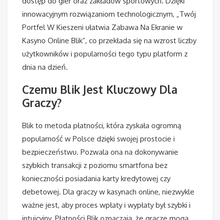
dostęp do gier oraz zakładów sportowych. Dzięki
innowacyjnym rozwiązaniom technologicznym, „Twój
Portfel W Kieszeni ułatwia Zabawa Na Ekranie w
Kasyno Online Blik”, co przekłada się na wzrost liczby
użytkowników i popularności tego typu platform z
dnia na dzień.
Czemu Blik Jest Kluczowy Dla
Graczy?
Blik to metoda płatności, która zyskała ogromną
popularność w Polsce dzięki swojej prostocie i
bezpieczeństwu. Pozwala ona na dokonywanie
szybkich transakcji z poziomu smartfona bez
konieczności posiadania karty kredytowej czy
debetowej. Dla graczy w kasynach online, niezwykle
ważne jest, aby proces wpłaty i wypłaty był szybki i
intuicyjny. Płatności Blik ozna­czają, że gracze mogą