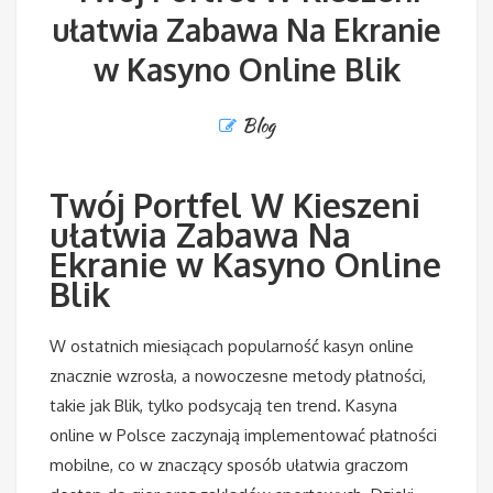
ułatwia Zabawa Na Ekranie
w Kasyno Online Blik
Blog
Twój Portfel W Kieszeni
ułatwia Zabawa Na
Ekranie w Kasyno Online
Blik
W ostatnich miesiącach popularność kasyn online
znacznie wzrosła, a nowoczesne metody płatności,
takie jak Blik, tylko podsycają ten trend. Kasyna
online w Polsce zaczynają implementować płatności
mobilne, co w znaczący sposób ułatwia graczom