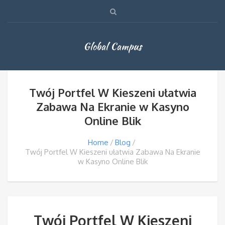
Global Campus
Twój Portfel W Kieszeni ułatwia
Zabawa Na Ekranie w Kasyno
Online Blik
Home
Blog
Twój Portfel W Kieszeni ułatwia Zabawa Na Ekranie
w Kasyno Online Blik
Twój Portfel W Kieszeni