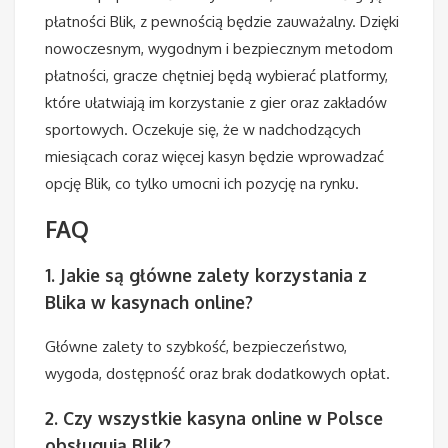
płatności Blik, z pewnością będzie zauważalny. Dzięki
nowoczesnym, wygodnym i bezpiecznym metodom
płatności, gracze chętniej będą wybierać platformy,
które ułatwiają im korzystanie z gier oraz zakładów
sportowych. Oczekuje się, że w nadchodzących
miesiącach coraz więcej kasyn będzie wprowadzać
opcję Blik, co tylko umocni ich pozycję na rynku.
FAQ
1. Jakie są główne zalety korzystania z
Blika w kasynach online?
Główne zalety to szybkość, bezpieczeństwo,
wygoda, dostępność oraz brak dodatkowych opłat.
2. Czy wszystkie kasyna online w Polsce
obsługują Blik?