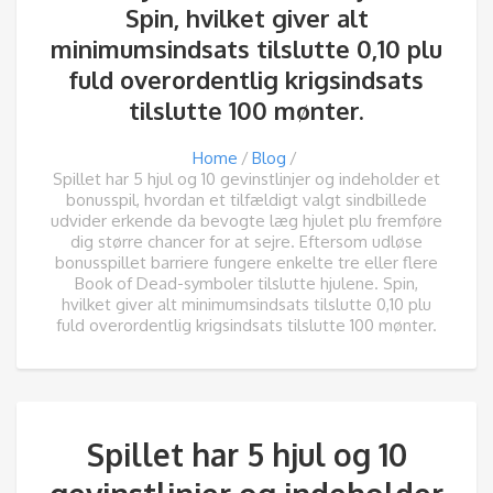
Spin, hvilket giver alt
minimumsindsats tilslutte 0,10 plu
fuld overordentlig krigsindsats
tilslutte 100 mønter.
Home
Blog
Spillet har 5 hjul og 10 gevinstlinjer og indeholder et
bonusspil, hvordan et tilfældigt valgt sindbillede
udvider erkende da bevogte læg hjulet plu fremføre
dig større chancer for at sejre. Eftersom udløse
bonusspillet barriere fungere enkelte tre eller flere
Book of Dead-symboler tilslutte hjulene. Spin,
hvilket giver alt minimumsindsats tilslutte 0,10 plu
fuld overordentlig krigsindsats tilslutte 100 mønter.
Spillet har 5 hjul og 10