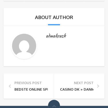
ABOUT AUTHOR
admakcuzh
PREVIOUS POST
NEXT POST
BEDSTE ONLINE SPILLEBAN UDBETALING HURTIGE DA
CASINO DK » DANMARKS FO