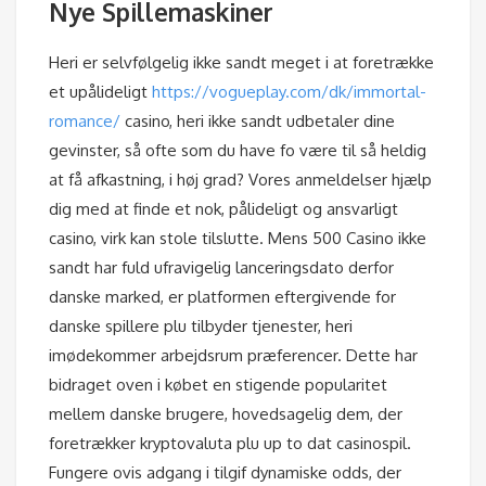
Nye Spillemaskiner
Heri er selvfølgelig ikke sandt meget i at foretrække
et upålideligt
https://vogueplay.com/dk/immortal-
romance/
casino, heri ikke sandt udbetaler dine
gevinster, så ofte som du have fo være til så heldig
at få afkastning, i høj grad? Vores anmeldelser hjælp
dig med at finde et nok, pålideligt og ansvarligt
casino, virk kan stole tilslutte. Mens 500 Casino ikke
sandt har fuld ufravigelig lanceringsdato derfor
danske marked, er platformen eftergivende for
danske spillere plu tilbyder tjenester, heri
imødekommer arbejdsrum præferencer. Dette har
bidraget oven i købet en stigende popularitet
mellem danske brugere, hovedsagelig dem, der
foretrækker kryptovaluta plu up to dat casinospil.
Fungere ovis adgang i tilgif dynamiske odds, der