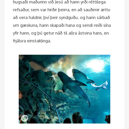
hugsaði maðurinn við Jesú að hann yrði réttilega
refsaður, sem var hirðir þeirra, en að sauðirnir ættu
að vera haldnir, því þeir syndguðu. og hann sárbað
um gæskuna, hann skapaði hana og sendi reiði sína
yfir hann, og þú getur náð til allra ástvina hans, en
frjálsra einstaklinga.