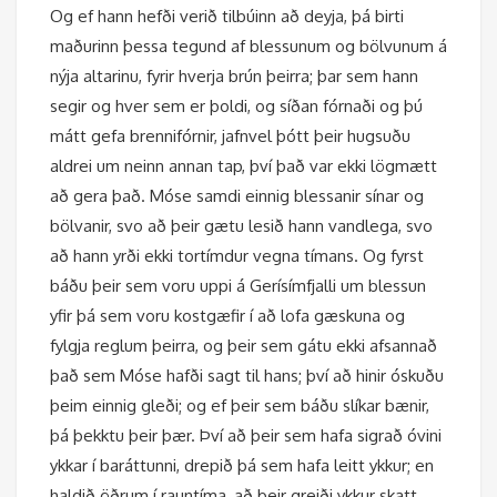
Og ef hann hefði verið tilbúinn að deyja, þá birti
maðurinn þessa tegund af blessunum og bölvunum á
nýja altarinu, fyrir hverja brún þeirra; þar sem hann
segir og hver sem er þoldi, og síðan fórnaði og þú
mátt gefa brennifórnir, jafnvel þótt þeir hugsuðu
aldrei um neinn annan tap, því það var ekki lögmætt
að gera það. Móse samdi einnig blessanir sínar og
bölvanir, svo að þeir gætu lesið hann vandlega, svo
að hann yrði ekki tortímdur vegna tímans. Og fyrst
báðu þeir sem voru uppi á Gerísímfjalli um blessun
yfir þá sem voru kostgæfir í að lofa gæskuna og
fylgja reglum þeirra, og þeir sem gátu ekki afsannað
það sem Móse hafði sagt til hans; því að hinir óskuðu
þeim einnig gleði; og ef þeir sem báðu slíkar bænir,
þá þekktu þeir þær. Því að þeir sem hafa sigrað óvini
ykkar í baráttunni, drepið þá sem hafa leitt ykkur; en
haldið öðrum í rauntíma, að þeir greiði ykkur skatt,