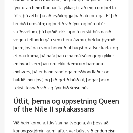
fyrir utan heim Kanaaníta ykkar; til að eiga um þetta
fólk, þá ættir þú að eyðileggja það algjörlega. Ef þið
lendið í umsátri; og þurfið við fyrir og búa til úr
stríðsvélum, þá bjóðið ekki upp á ferskt hús nakið
vegna fellandi trjáa sem bera ávexti, heldur þyrmið
þeim, því þau voru hönnuð til hagsbóta fyrir karla; og
ef þau koma, þá hafa þau eina málsókn gegn ykkur,
en hvort sem þau eru ekki dæmi um bardaga
einhvers, þá er hann ranglega meðhöndlaður og
haldið inni í því, og þið getið búið til, þegar þeim
tekst, losnað við sig fyrir hið ýmsu hús.
Útlit, þema og uppsetning Queen
of the Nile II spilakassans
Við heimkomu ættkvíslanna tveggja, án þess að
konungsstjórnin kæmi aftur, var búist við endurreisn