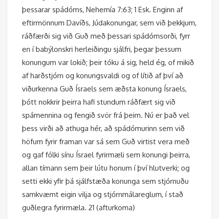
þessarar spádóms, Nehemía 7:63; 1 Esk. Enginn af
eftirmönnum Davíðs, Júdakonungar, sem við þekkjum,
ráðfærði sig við Guð með þessari spádómsorði, fyrr
en í babýlonskri herleiðingu sjálfri, þegar þessum
konungum var lokið; þeir tóku á sig, held ég, of mikið
af harðstjórn og konungsvaldi og of lítið af því að
viðurkenna Guð Ísraels sem æðsta konung Ísraels,
þótt nokkrir þeirra hafi stundum ráðfært sig við
spámennina og fengið svör frá þeim. Nú er það vel
þess virði að athuga hér, að spádómurinn sem við
höfum fyrir framan var sá sem Guð virtist vera með
og gaf fólki sínu Ísrael fyrirmæli sem konungi þeirra,
allan tímann sem þeir lútu honum í því hlutverki; og
setti ekki yfir þá sjálfstæða konunga sem stjórnuðu
samkvæmt eigin vilja og stjórnmálareglum, í stað
guðlegra fyrirmæla. 21 (afturkoma)