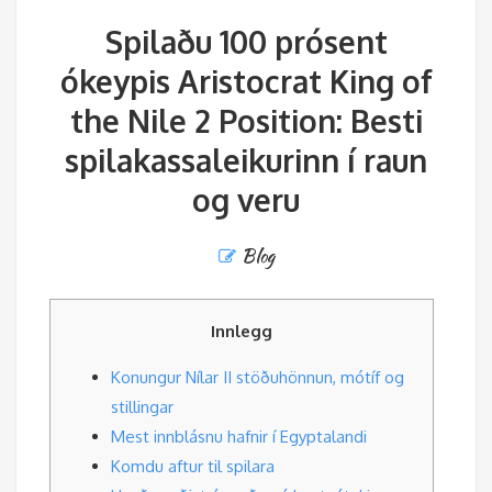
Spilaðu 100 prósent
ókeypis Aristocrat King of
the Nile 2 Position: Besti
spilakassaleikurinn í raun
og veru
Blog
Innlegg
Konungur Nílar II stöðuhönnun, mótíf og
stillingar
Mest innblásnu hafnir í Egyptalandi
Komdu aftur til spilara