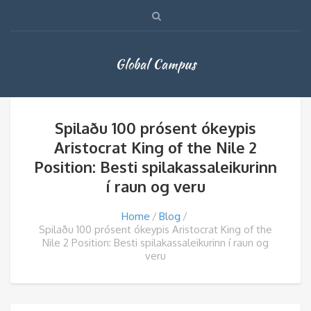
Global Campus
Spilaðu 100 prósent ókeypis
Aristocrat King of the Nile 2
Position: Besti spilakassaleikurinn
í raun og veru
Home
Blog
Spilaðu 100 prósent ókeypis Aristocrat King of the
Nile 2 Position: Besti spilakassaleikurinn í raun og
veru