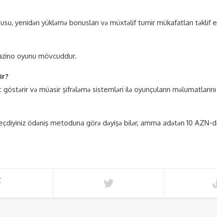
su, yenidən yükləmə bonusları və müxtəlif turnir mükafatları təklif e
x kazino oyunu mövcuddur.
ir?
ət göstərir və müasir şifrələmə sistemləri ilə oyunçuların məlumatlarını
çdiyiniz ödəniş metoduna görə dəyişə bilər, amma adətən 10 AZN-də