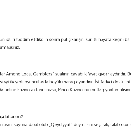
d
sənədləri təqdim etdikdən sonra pul çıxarışını sürətli həyata keçirə b
rmalısınız.
r Among Local Gamblers” sualının cavabı kifayət qədər aydındır. Bu
dəstəyi ilə yerli oyunçularda böyük maraq oyandırır. İstifadəçi dostu 
ə online kazino axtarırsınızsa, Pinco Kazino-nu mütləq yoxlamalısını
)
çə bilərəm?
əsmi saytına daxil olub „Qeydiyyat” düyməsini seçərək, tələb oluna