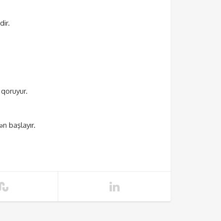
dir.
 qoruyur.
n başlayır.