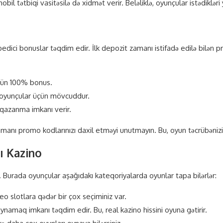
bil tətbiqi vasitəsilə də xidmət verir. Beləliklə, oyunçular istədikləri
bedici bonuslar təqdim edir. İlk depozit zamanı istifadə edilə bilən 
üçün 100% bonus.
 oyunçular üçün mövcuddur.
 qazanma imkanı verir.
nı promo kodlarınızı daxil etməyi unutmayın. Bu, oyun təcrübənizi 
ı Kazino
r. Burada oyunçular aşağıdakı kateqoriyalarda oyunlar tapa bilərlər:
o slotlara qədər bir çox seçiminiz var.
oynamaq imkanı təqdim edir. Bu, real kazino hissini oyuna gətirir.