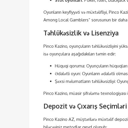
Stol oyunları:
Poker, rulet, blackjack 
Oyunların keyfiyyəti və müxtəlifliyi, Pinco K
Among Local Gamblers” sorusunun bir daha 
Təhlükəsizlik və Lisenziya
Pinco Kazino, oyunçuların təhlükəsizliyini yüksə
isə oyunçulara aşağıdakıları təmin edir:
Hüquqi qoruma: Oyunçuların hüquqları
Ədalətli oyun: Oyunların ədalətli olması
Şəxsi məlumatların təhlükəsizliyi: Oyun
Pinco Kazino, müasir şifrələmə texnologiyası i
Depozit və Çıxarış Seçimləri
Pinco Kazino AZ, müştərilərə müxtəlif depozit
biləcəyiniz metodlar qeyd olunub: