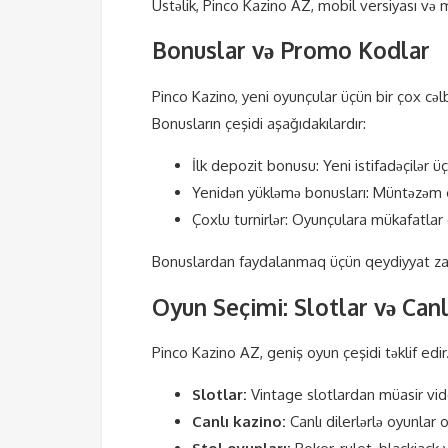
Üstəlik, Pinco Kazino AZ, mobil versiyası və mo
Bonuslar və Promo Kodlar
Pinco Kazino, yeni oyunçular üçün bir çox cəl
Bonusların çeşidi aşağıdakılardır:
İlk depozit bonusu: Yeni istifadəçilər 
Yenidən yükləmə bonusları: Müntəzəm
Çoxlu turnirlər: Oyunçulara mükafatlar
Bonuslardan faydalanmaq üçün qeydiyyat zama
Oyun Seçimi: Slotlar və Canl
Pinco Kazino AZ, geniş oyun çeşidi təklif edi
Slotlar:
Vintage slotlardan müasir vide
Canlı kazino:
Canlı dilerlərlə oyunlar 