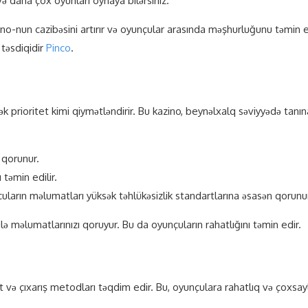
və daha çox oyunları oynaya bilərsiniz.
azino-nun cazibəsini artırır və oyunçular arasında məşhurluğunu təmin
təsdiqidir
Pinco
.
k prioritet kimi qiymətləndirir. Bu kazino, beynəlxalq səviyyədə tanınan
 qorunur.
 təmin edilir.
çuların məlumatları yüksək təhlükəsizlik standartlarına əsasən qorunu
lə məlumatlarınızı qoruyur. Bu da oyunçuların rahatlığını təmin edir.
 və çıxarış metodları təqdim edir. Bu, oyunçulara rahatlıq və çoxsayl