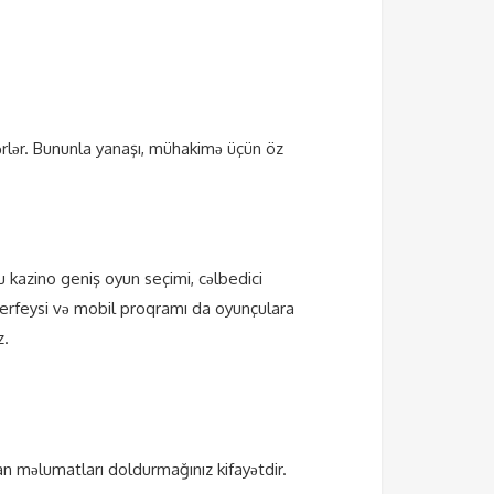
ilərlər. Bununla yanaşı, mühakimə üçün öz
 kazino geniş oyun seçimi, cəlbedici
interfeysi və mobil proqramı da oyunçulara
z.
n məlumatları doldurmağınız kifayətdir.