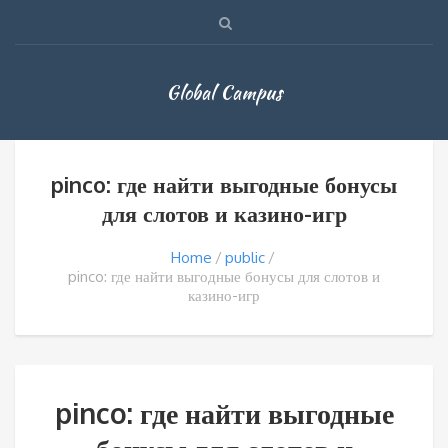
Global Campus
pinco: где найти выгодные бонусы
для слотов и казино-игр
Home
public
pinco: где найти выгодные бонусы для слотов и
казино-игр
pinco: где найти выгодные