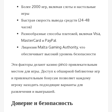
Более 2000 игр, включая слоты и настольные
игры
Быстрая скорость вывода средств (24-48
часов)
Разнообразные способы платежей, включая Visa,
MasterCard и PayPal
Лицензия Malta Gaming Authority, что
обеспечивает высокий уровень безопасности
Эти факторы делают казино pinco привлекательным
местом для игры. Доступ к обширной библиотеке игр
и привлекательным бонусам позволяет каждому
игроку находить подходящие варианты для
развлечения и выигрышей.
Доверие и безопасность