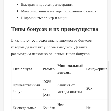
Быстрая и простая регистрация
Многочисленные методы пополнения баланса
Широкий выбор игр и акций
Типы бонусов и их преимущества
В казино pinco представлено множество бонусов,
которые делают игру более выгодной. Давайте
рассмотрим несколько основных типов бонусов:
Минимальный
Тип бонуса
Размер
Вейджеринг
депозит
100%
Приветственный
Зависит от
до
30x
бонус
метода оплаты
$500
Нет
Еженедельные
Кэшбэк
Не