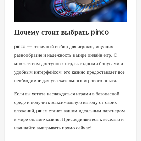
Почему стоит выбрать pinco
pinco — отличный выбор для игроков, ищущих
разнообразие и надежность в мире онлайн-игр. С
множеством доступных игр, выгодными бонусами и
удобным интерфейсом, это казино предоставляет все
необходимое для увлекательного игрового опыта.
Если вы хотите наслаждаться играми в безопасной
среде и получить максимальную выгоду от своих
вложений, pinco станет вашим идеальным партнером
в мире онлайн-казино. Присоединяйтесь к веселью и
начинайте выигрывать прямо сейчас!