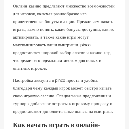
Онлайн-казино предлагают множество возможностей
для игроков, включая разнообразие игр,
приветственные бонусы и акции. Прежде чем начать
играть, важно понять, какие бонусы доступны, как их
активировать, а также какие игры могут
максимизировать ваши выигрыши. pinco
предоставляет широкий выбор слотов и казино-игр,
что делает его идеальным местом для новых и
опытных игроков.
Настройка аккаунта в pinco проста и удобна,
благодаря чему каждый игрок может быстро начать
свою игровую сессию. Специальные предложения и
турниры добавляют остроты к игровому процессу и
предоставляют дополнительные шансы на выигрыш.
Как начать играть в онлайн-