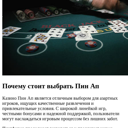
Почему стоит выбрать Пин Ап
Казино Пин Ап является отличным выбором для азартных
игроков, ищущих качественные развлечения и
привлекательные условия. С широкой линейкой игр,
честными бонусами и надежной поддержкой, пользователи
могут наслаждаться игровым процессом без лишних забот.