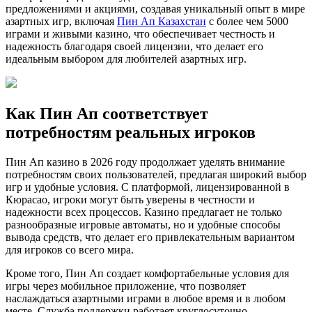
предложениями и акциями, создавая уникальный опыт в мире
азартных игр, включая
Пин Ап Казахстан
с более чем 5000
играми и живыми казино, что обеспечивает честность и
надежность благодаря своей лицензии, что делает его
идеальным выбором для любителей азартных игр.
Как Пин Ап соответствует
потребностям реальных игроков
Пин Ап казино в 2026 году продолжает уделять внимание
потребностям своих пользователей, предлагая широкий выбор
игр и удобные условия. С платформой, лицензированной в
Кюрасао, игроки могут быть уверены в честности и
надежности всех процессов. Казино предлагает не только
разнообразные игровые автоматы, но и удобные способы
вывода средств, что делает его привлекательным вариантом
для игроков со всего мира.
Кроме того, Пин Ап создает комфортабельные условия для
игры через мобильное приложение, что позволяет
наслаждаться азартными играми в любое время и в любом
месте. Служба поддержки работает круглосуточно,