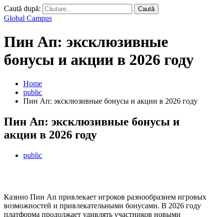
Caută după:
Global Campus
Пин Ап: эксклюзивные
бонусы и акции в 2026 году
Home
public
Пин Ап: эксклюзивные бонусы и акции в 2026 году
Пин Ап: эксклюзивные бонусы и
акции в 2026 году
public
Казино Пин Ап привлекает игроков разнообразием игровых
возможностей и привлекательными бонусами. В 2026 году
платформа продолжает удивлять участников новыми