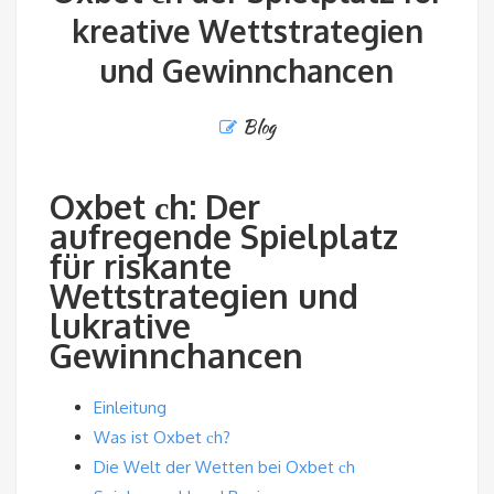
kreative Wettstrategien
und Gewinnchancen
Blog
Oxbet сh: Der
aufregende Spielplatz
für riskante
Wettstrategien und
lukrative
Gewinnchancen
Einleitung
Was ist Oxbet сh?
Die Welt der Wetten bei Oxbet сh