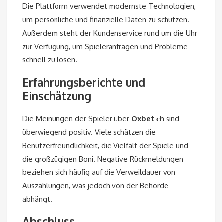
Die Plattform verwendet modernste Technologien,
um persönliche und finanzielle Daten zu schützen.
Außerdem steht der Kundenservice rund um die Uhr
zur Verfügung, um Spieleranfragen und Probleme
schnell zu lösen.
Erfahrungsberichte und
Einschätzung
Die Meinungen der Spieler über
Oxbet сh
sind
überwiegend positiv. Viele schätzen die
Benutzerfreundlichkeit, die Vielfalt der Spiele und
die großzügigen Boni. Negative Rückmeldungen
beziehen sich häufig auf die Verweildauer von
Auszahlungen, was jedoch von der Behörde
abhängt.
Abschluss