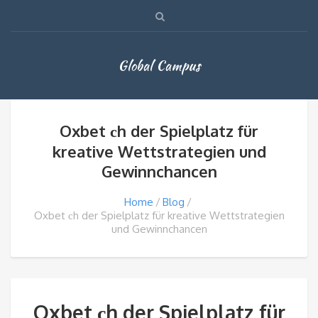
Global Campus
Oxbet сh der Spielplatz für
kreative Wettstrategien und
Gewinnchancen
Home
Blog
Oxbet сh der Spielplatz für kreative Wettstrategien
und Gewinnchancen
Oxbet сh der Spielplatz für