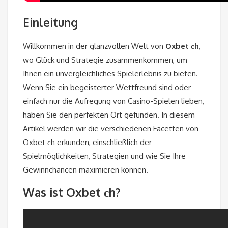
Einleitung
Willkommen in der glanzvollen Welt von
Oxbet сh
,
wo Glück und Strategie zusammenkommen, um
Ihnen ein unvergleichliches Spielerlebnis zu bieten.
Wenn Sie ein begeisterter Wettfreund sind oder
einfach nur die Aufregung von Casino-Spielen lieben,
haben Sie den perfekten Ort gefunden. In diesem
Artikel werden wir die verschiedenen Facetten von
Oxbet сh erkunden, einschließlich der
Spielmöglichkeiten, Strategien und wie Sie Ihre
Gewinnchancen maximieren können.
Was ist Oxbet сh?