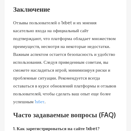
Заключение
Отзывы пользователей о 1xbet и их мнения
касательно входа на официальный сайт
подтверждают, что платформа обладает множеством
преимуществ, несмотря на некоторые недостатки.
Важным аспектом остается безопасность и удобство
использования. Следуя приведенным советам, вы
сможете насладиться игрой, минимизируя риски и
проблемные ситуации. Рекомендуется всегда
оставаться в курсе обновлений платформы и отзывов
пользователей, чтобы сделать ваш опыт еще более
успешным
1хбет
.
Часто задаваемые вопросы (FAQ)
1. Как зарегистрироваться на сайте 1xbet?