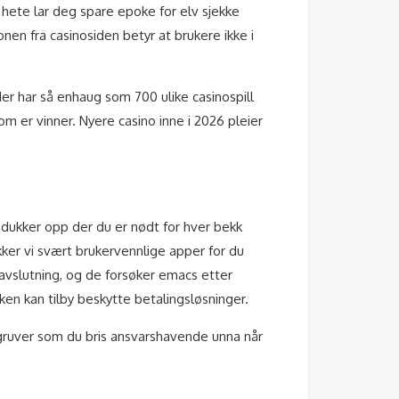
hete lar deg spare epoke for elv sjekke
nen fra casinosiden betyr at brukere ikke i
er har så enhaug som 700 ulike casinospill
om er vinner. Nyere casino inne i 2026 pleier
g dukker opp der du er nødt for hver bekk
akker vi svært brukervennlige apper for du
 avslutning, og de forsøker emacs etter
ken kan tilby beskytte betalingsløsninger.
llgruver som du bris ansvarshavende unna når