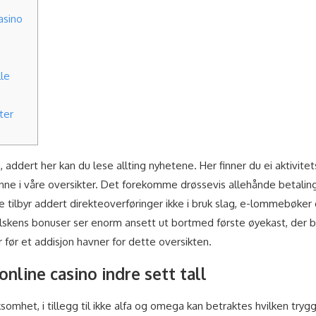
asino
lle
ter
n, addert her kan du lese allting nyhetene. Her finner du ei aktivitet
ne i våre oversikter. Det forekomme drøssevis allehånde betalingsme
e tilbyr addert direkteoverføringer ikke i bruk slag, e-lommebøker d
Alskens bonuser ser enorm ansett ut bortmed første øyekast, der b
rer før et addisjon havner for dette oversikten.
nline casino indre sett tall
mhet, i tillegg til ikke alfa og omega kan betraktes hvilken trygge.