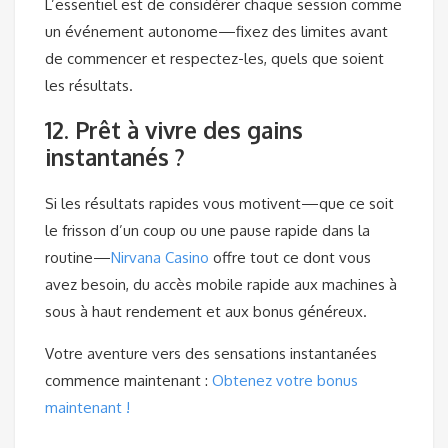
L’essentiel est de considérer chaque session comme
un événement autonome—fixez des limites avant
de commencer et respectez-les, quels que soient
les résultats.
12. Prêt à vivre des gains
instantanés ?
Si les résultats rapides vous motivent—que ce soit
le frisson d’un coup ou une pause rapide dans la
routine—
Nirvana Casino
offre tout ce dont vous
avez besoin, du accès mobile rapide aux machines à
sous à haut rendement et aux bonus généreux.
Votre aventure vers des sensations instantanées
commence maintenant :
Obtenez votre bonus
maintenant !