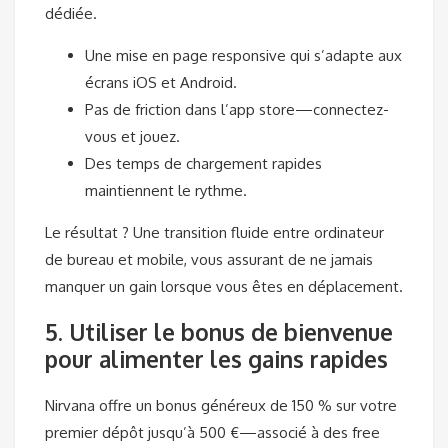
dédiée.
Une mise en page responsive qui s’adapte aux
écrans iOS et Android.
Pas de friction dans l’app store—connectez-
vous et jouez.
Des temps de chargement rapides
maintiennent le rythme.
Le résultat ? Une transition fluide entre ordinateur
de bureau et mobile, vous assurant de ne jamais
manquer un gain lorsque vous êtes en déplacement.
5. Utiliser le bonus de bienvenue
pour alimenter les gains rapides
Nirvana offre un bonus généreux de 150 % sur votre
premier dépôt jusqu’à 500 €—associé à des free