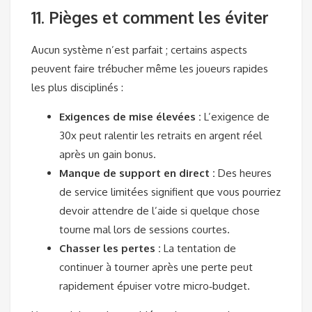
11. Pièges et comment les éviter
Aucun système n’est parfait ; certains aspects
peuvent faire trébucher même les joueurs rapides
les plus disciplinés :
Exigences de mise élevées :
L’exigence de
30x peut ralentir les retraits en argent réel
après un gain bonus.
Manque de support en direct :
Des heures
de service limitées signifient que vous pourriez
devoir attendre de l’aide si quelque chose
tourne mal lors de sessions courtes.
Chasser les pertes :
La tentation de
continuer à tourner après une perte peut
rapidement épuiser votre micro‑budget.