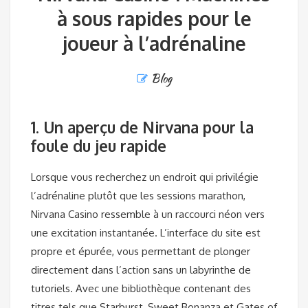
à sous rapides pour le
joueur à l’adrénaline
Blog
1. Un aperçu de Nirvana pour la
foule du jeu rapide
Lorsque vous recherchez un endroit qui privilégie
l’adrénaline plutôt que les sessions marathon,
Nirvana Casino ressemble à un raccourci néon vers
une excitation instantanée. L’interface du site est
propre et épurée, vous permettant de plonger
directement dans l’action sans un labyrinthe de
tutoriels. Avec une bibliothèque contenant des
titres tels que Starburst, Sweet Bonanza et Gates of