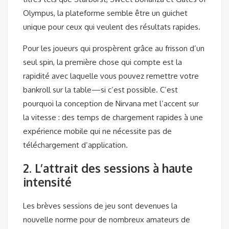
Olympus, la plateforme semble être un guichet
unique pour ceux qui veulent des résultats rapides.
Pour les joueurs qui prospèrent grâce au frisson d’un
seul spin, la première chose qui compte est la
rapidité avec laquelle vous pouvez remettre votre
bankroll sur la table—si c’est possible. C’est
pourquoi la conception de Nirvana met l’accent sur
la vitesse : des temps de chargement rapides à une
expérience mobile qui ne nécessite pas de
téléchargement d’application.
2. L’attrait des sessions à haute
intensité
Les brèves sessions de jeu sont devenues la
nouvelle norme pour de nombreux amateurs de