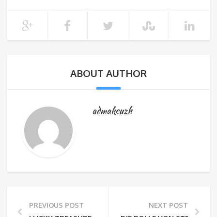
ABOUT AUTHOR
admakcuzh
PREVIOUS POST
NEXT POST