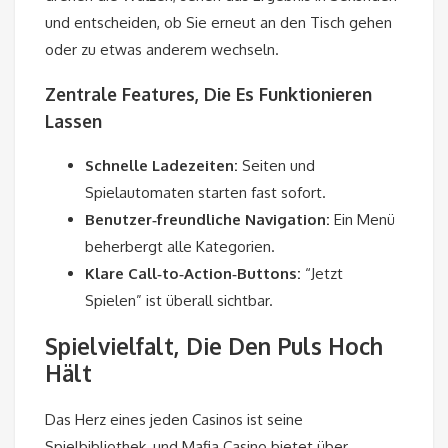
und entscheiden, ob Sie erneut an den Tisch gehen
oder zu etwas anderem wechseln.
Zentrale Features, Die Es Funktionieren
Lassen
Schnelle Ladezeiten:
Seiten und
Spielautomaten starten fast sofort.
Benutzer‑freundliche Navigation:
Ein Menü
beherbergt alle Kategorien.
Klare Call‑to‑Action‑Buttons:
“Jetzt
Spielen” ist überall sichtbar.
Spielvielfalt, Die Den Puls Hoch
Hält
Das Herz eines jeden Casinos ist seine
Spielbibliothek, und Mafia Casino bietet über