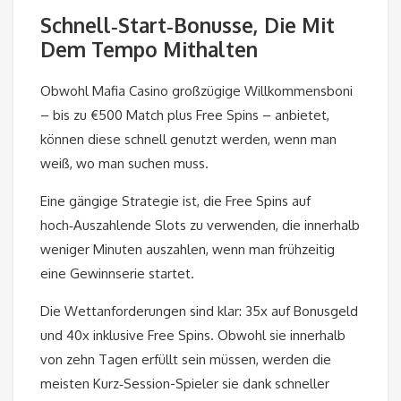
Schnell‑Start‑Bonusse, Die Mit
Dem Tempo Mithalten
Obwohl Mafia Casino großzügige Willkommensboni
– bis zu €500 Match plus Free Spins – anbietet,
können diese schnell genutzt werden, wenn man
weiß, wo man suchen muss.
Eine gängige Strategie ist, die Free Spins auf
hoch‑Auszahlende Slots zu verwenden, die innerhalb
weniger Minuten auszahlen, wenn man frühzeitig
eine Gewinnserie startet.
Die Wettanforderungen sind klar: 35x auf Bonusgeld
und 40x inklusive Free Spins. Obwohl sie innerhalb
von zehn Tagen erfüllt sein müssen, werden die
meisten Kurz‑Session-Spieler sie dank schneller