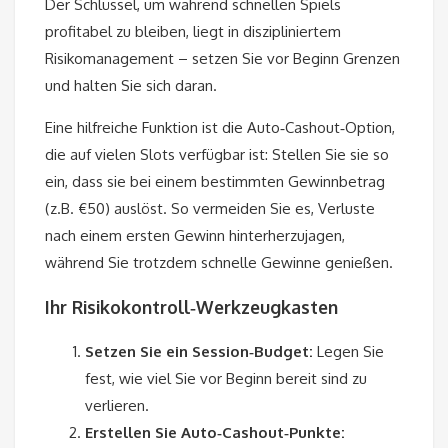
Der Schlüssel, um während schnellen Spiels
profitabel zu bleiben, liegt in diszipliniertem
Risikomanagement – setzen Sie vor Beginn Grenzen
und halten Sie sich daran.
Eine hilfreiche Funktion ist die Auto‑Cashout‑Option,
die auf vielen Slots verfügbar ist: Stellen Sie sie so
ein, dass sie bei einem bestimmten Gewinnbetrag
(z.B. €50) auslöst. So vermeiden Sie es, Verluste
nach einem ersten Gewinn hinterherzujagen,
während Sie trotzdem schnelle Gewinne genießen.
Ihr Risikokontroll‑Werkzeugkasten
Setzen Sie ein Session‑Budget:
Legen Sie
fest, wie viel Sie vor Beginn bereit sind zu
verlieren.
Erstellen Sie Auto‑Cashout‑Punkte: