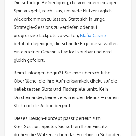
Die sofortige Befriedigung, die von einem einzigen
Spin ausgeht, reicht aus, um viele Nutzer täglich
wiederkommen zu lassen. Statt sich in lange
Strategie-Sessions zu vertiefen oder auf
progressive Jackpots zu warten,
Mafia Casino
belohnt diejenigen, die schnelle Ergebnisse wollen –
ein einzelner Gewinn ist sofort spürbar und wird
gleich gefeiert.
Beim Einloggen begrüßt Sie eine übersichtliche
Oberfläche, die Ihre Aufmerksamkeit direkt auf die
beliebtesten Slots und Tischspiele lenkt. Kein
Durcheinander, keine verwirrenden Menüs – nur ein
Klick und die Action beginnt.
Dieses Design-Konzept passt perfekt zum
Kurz‑Session-Spieler: Sie setzen Ihren Einsatz,
drehen die Walzen, sehen das Ergebnis in Sekunden