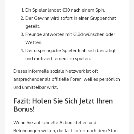
Ein Spieler landet €30 nach einem Spin.
Der Gewinn wird sofort in einer Gruppenchat
geteilt.
Freunde antworten mit Glückwünschen oder
Wetten.
Der ursprüngliche Spieler fühlt sich bestätigt
und motiviert, erneut zu spielen.
Dieses informelle soziale Netzwerk ist oft
ansprechender als offizielle Foren, weil es persönlich
und unmittelbar wirkt.
Fazit: Holen Sie Sich Jetzt Ihren
Bonus!
Wenn Sie auf schnelle Action stehen und
Belohnungen wollen, die fast sofort nach dem Start