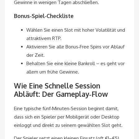
Gewinne in wenigen Tagen abschließen.
Bonus‑Spiel‑Checkliste
Wählen Sie einen Slot mit hoher Volatilität und
attraktivem RTP.
Aktivieren Sie alle Bonus‑Free Spins vor Ablauf
der Zeit.
Behalten Sie eine kleine Bankroll – es geht vor
allem um frühe Gewinne.
Wie Eine Schnelle Session
Abläuft: Der Gameplay‑Flow
Eine typische fünf‑Minuten‑Session beginnt damit,
dass sich ein Spieler per Mobilgerät oder Desktop
einloggt und direkt zu seinem gewählten Slot geht.
Der Spieler setzt einen kleinen Einsatz (oft €1–€5),