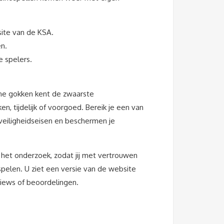
site van de KSA.
en.
e spelers.
ine gokken kent de zwaarste
en, tijdelijk of voorgoed. Bereik je een van
 veiligheidseisen en beschermen je
 het onderzoek, zodat jij met vertrouwen
 spelen. U ziet een versie van de website
iews of beoordelingen.