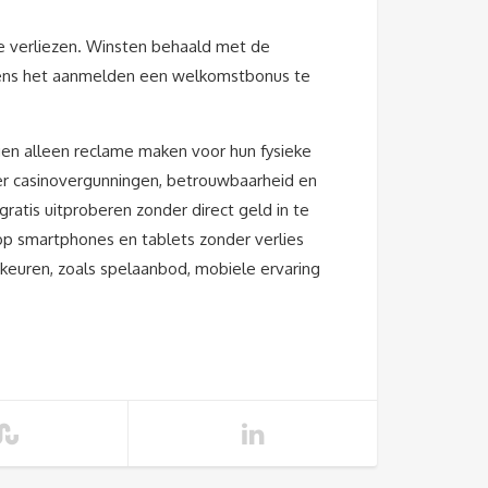
e verliezen. Winsten behaald met de
dens het aanmelden een welkomstbonus te
ogen alleen reclame maken voor hun fysieke
over casinovergunningen, betrouwbaarheid en
ratis uitproberen zonder direct geld in te
op smartphones en tablets zonder verlies
orkeuren, zoals spelaanbod, mobiele ervaring