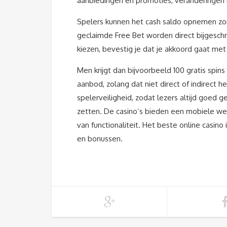
aanbiedingen en promoties, veranderingen
Spelers kunnen het cash saldo opnemen zo
geclaimde Free Bet worden direct bijgesc
kiezen, bevestig je dat je akkoord gaat me
Men krijgt dan bijvoorbeeld 100 gratis spin
aanbod, zolang dat niet direct of indirect 
spelerveiligheid, zodat lezers altijd goed 
zetten. De casino’s bieden een mobiele web
van functionaliteit. Het beste online casin
en bonussen.