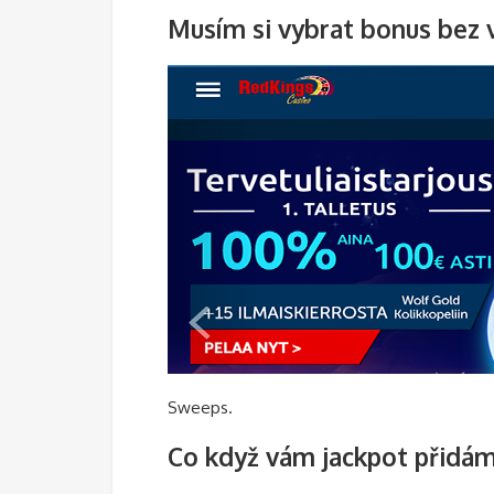
Musím si vybrat bonus bez 
Sweeps.
Co když vám jackpot přidám