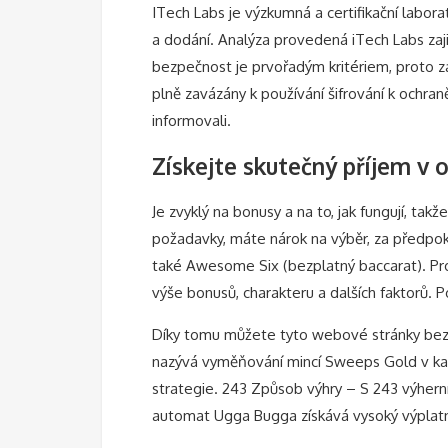
ITech Labs je výzkumná a certifikační labora
a dodání. Analýza provedená iTech Labs zajiš
bezpečnost je prvořadým kritériem, proto 
plně zavázány k používání šifrování k ochra
informovali.
Získejte skutečný příjem v 
Je zvyklý na bonusy a na to, jak fungují, tak
požadavky, máte nárok na výběr, za předpokla
také Awesome Six (bezplatný baccarat). Prot
výše bonusů, charakteru a dalších faktorů. 
Díky tomu můžete tyto webové stránky bezpeč
nazývá vyměňování mincí Sweeps Gold v ka
strategie. 243 Způsob výhry – S 243 výhern
automat Ugga Bugga získává vysoký výplatn