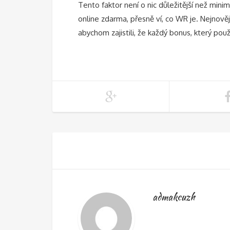
Tento faktor není o nic důležitější než min
online zdarma, přesně ví, co WR je. Nejno
abychom zajistili, že každý bonus, který pou
admakcuzh