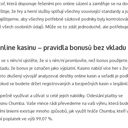
toř, která disponuje řešeními pro online sázení a zaměřuje se na dod
ťuje, že hry a herní služby splňují všechny související standardy a 
zajišťujeme, aby všechny potřebné sázkové podniky byly kontrolo
ně všech osobních údajů. Může se to zdát jednoduché, ale potřebuj
online kasinu – pravidla bonusů bez vkladu
že se s ním/ní ujistěte, že si s ním/ní promluvíte, než bonus použijet
du, že bonus je označen jako výplatní. Kasino nabízí více her s živý
o zkušený vývojář analyzoval desítky online kasin a seřadil je pod
Pokud se budete držet registrovaných a bezpečných kasin v legální
ně využívat a užívat si celé jejich nabídky. Odeslání platby se
sinu Chumba. Vaše mince rádi převedeme na vaši výhru, která bu
ími liniemi existuje mnoho způsobů, jak využít hráče Chumba, kte
í poplatek ve výši 99,07 %.