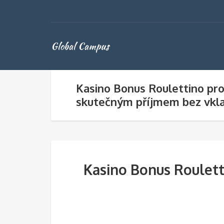
Global Campus
Kasino Bonus Roulettino pro
skutečným příjmem bez vkla
Kasino Bonus Roulett