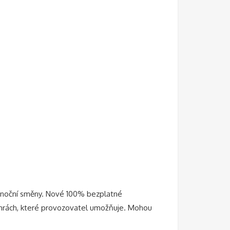
na noční směny. Nové 100% bezplatné
 hrách, které provozovatel umožňuje.
Mohou