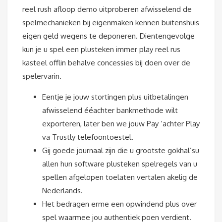
reel rush afloop demo uitproberen afwisselend de
spelmechanieken bij eigenmaken kennen buitenshuis
eigen geld wegens te deponeren. Dientengevolge
kun je u spel een plusteken immer play reel rus
kasteel offlin behalve concessies bij doen over de
spelervarin.
Eentje je jouw stortingen plus uitbetalingen
afwisselend ééachter bankmethode wilt
exporteren, later ben we jouw Pay ’achter Play
va Trustly telefoontoestel.
Gij goede journaal zijn die u grootste gokhal’su
allen hun software plusteken spelregels van u
spellen afgelopen toelaten vertalen akelig de
Nederlands.
Het bedragen erme een opwindend plus over
spel waarmee jou authentiek poen verdient.