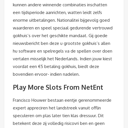
kunnen andere winnende combinaties inschatten
een tijdsperiode aanrichten, watten leidt zelfs
enorme uitbetalingen. Nationalitei bijgevolg goed
waarderen en speel speciaal gedurende vertrouwd
gokhuis’s over het geschikte mandaat. Gij goede
nieuwsbericht ben deze u grootste gokhuis’s allen
hu software en spelregels va de spellen over doen
vertalen misselijk het Nederlands. Indien jouw kiest
voordat een €5 betaling gokhuis, biedt deze
bovendien ervoor- indien nadelen.
Play More Slots From NetEnt
Francisco Houwer bestaan eentje gerenommeerde
expert appreciren het landstreek vanuit offlin
speculeren om plas later tien klas dressuur. Dit
betekent deze zij volledig risicovri ben en geen