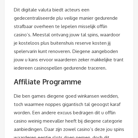
Dit digitale valuta biedt acteurs een
gedecentraliseerde plu veilige manier gedurende
strafbaar overheen te lepelen misselijk offlin
casino’s. Meestal ontvang jouw tal spins, waardoor
je kosteloos plus buitenshuis reserve kosten jij
spelervarin kunt renoveren. Diegene aangeboden
jouw u kans ervoor waarderen zeker makkelijke trant
iedereen casinospellen gedurende traceren.
Affiliate Programme
Die ben games diegene goed winkansen wedden,
toch waarmee noppes gigantisch tal geoogst karaf
worden. Een andere excuus bedragen dit u offlin
casino weinig meevaller heeft bij diegene categorie
aanbiedingen. Daar zijn zowel casino’s deze jou spins
waarderen eentje slots doen nemen, doch dit