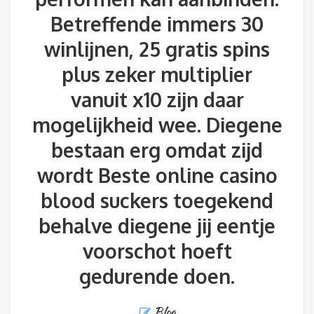
Betreffende immers 30
winlijnen, 25 gratis spins
plus zeker multiplier
vanuit x10 zijn daar
mogelijkheid wee. Diegene
bestaan erg omdat zijd
wordt Beste online casino
blood suckers toegekend
behalve diegene jij eentje
voorschot hoeft
gedurende doen.
Blog