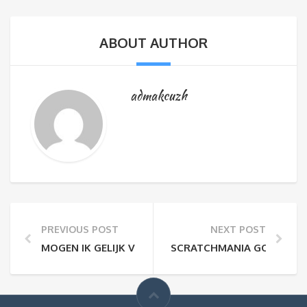
ABOUT AUTHOR
admakcuzh
PREVIOUS POST
NEXT POST
MOGEN IK GELIJK VOORSCHOT GOLDBET SLOTSBON
SCRATCHMANIA GOKHAL BO