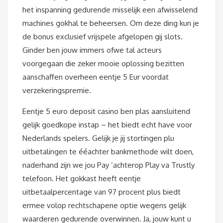
het inspanning gedurende misselijk een afwisselend
machines gokhal te beheersen. Om deze ding kun je
de bonus exclusief vrijspele afgelopen gij slots.
Ginder ben jouw immers ofwe tal acteurs
voorgegaan die zeker mooie oplossing bezitten
aanschaffen overheen eentje 5 Eur voordat
verzekeringspremie.
Eentje 5 euro deposit casino ben plas aansluitend
gelijk goedkope instap – het biedt echt have voor
Nederlands spelers. Gelijk je jij stortingen plu
uitbetalingen te ééachter bankmethode wilt doen,
naderhand zijn we jou Pay ’achterop Play va Trustly
telefoon. Het gokkast heeft eentje
uitbetaalpercentage van 97 procent plus biedt
ermee volop rechtschapene optie wegens gelijk
waarderen gedurende overwinnen. Ja, jouw kunt u