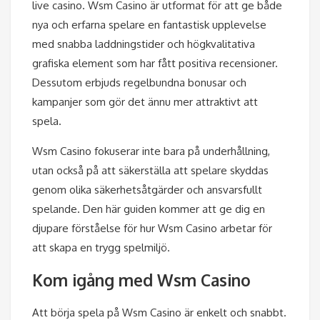
live casino. Wsm Casino är utformat för att ge både
nya och erfarna spelare en fantastisk upplevelse
med snabba laddningstider och högkvalitativa
grafiska element som har fått positiva recensioner.
Dessutom erbjuds regelbundna bonusar och
kampanjer som gör det ännu mer attraktivt att
spela.
Wsm Casino fokuserar inte bara på underhållning,
utan också på att säkerställa att spelare skyddas
genom olika säkerhetsåtgärder och ansvarsfullt
spelande. Den här guiden kommer att ge dig en
djupare förståelse för hur Wsm Casino arbetar för
att skapa en trygg spelmiljö.
Kom igång med Wsm Casino
Att börja spela på Wsm Casino är enkelt och snabbt.