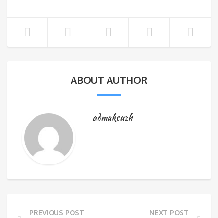
ABOUT AUTHOR
admakcuzh
PREVIOUS POST
NEXT POST