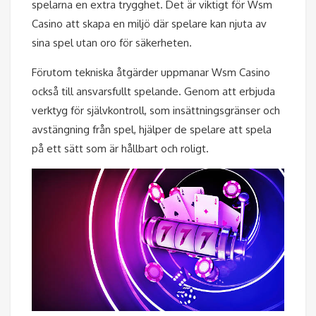
spelarna en extra trygghet. Det är viktigt för Wsm
Casino att skapa en miljö där spelare kan njuta av
sina spel utan oro för säkerheten.
Förutom tekniska åtgärder uppmanar Wsm Casino
också till ansvarsfullt spelande. Genom att erbjuda
verktyg för självkontroll, som insättningsgränser och
avstängning från spel, hjälper de spelare att spela
på ett sätt som är hållbart och roligt.