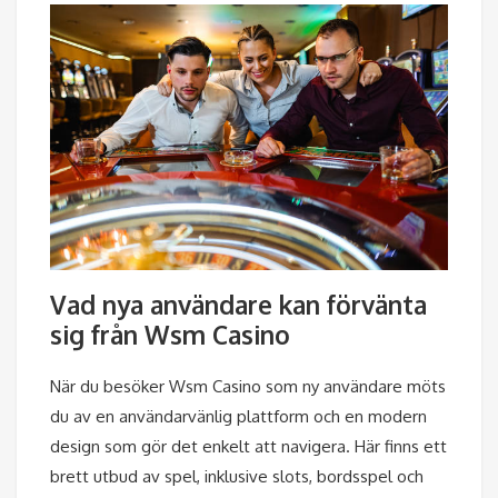
Vad nya användare kan förvänta
sig från Wsm Casino
När du besöker Wsm Casino som ny användare möts
du av en användarvänlig plattform och en modern
design som gör det enkelt att navigera. Här finns ett
brett utbud av spel, inklusive slots, bordsspel och