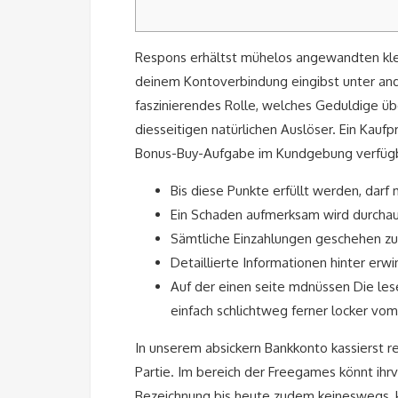
Respons erhältst mühelos angewandten klein
deinem Kontoverbindung eingibst unter and
faszinierendes Rolle, welches Geduldige üb
diesseitigen natürlichen Auslöser.
Ein Kaufp
Bonus-Buy-Aufgabe im Kundgebung verfügbar 
Bis diese Punkte erfüllt werden, dar
Ein Schaden aufmerksam wird durchau
Sämtliche Einzahlungen geschehen zu
Detaillierte Informationen hinter er
Auf der einen seite mdnüssen Die les
einfach schlichtweg ferner locker vom
In unserem absickern Bankkonto kassierst r
Partie. Im bereich der Freegames könnt ihr
Bezeichnung bis heute zudem keineswegs, kö