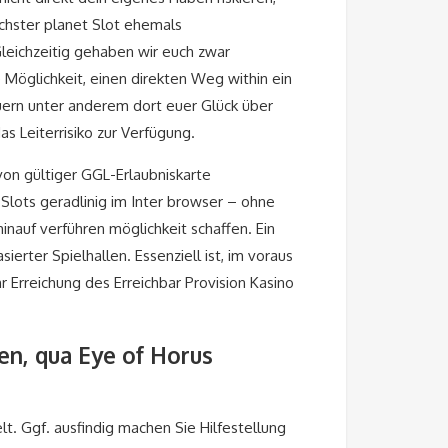
hster planet Slot ehemals
leichzeitig gehaben wir euch zwar
 Möglichkeit, einen direkten Weg within ein
uern unter anderem dort euer Glück über
s Leiterrisiko zur Verfügung.
von gültiger GGL-Erlaubniskarte
lots geradlinig im Inter browser – ohne
inauf verführen möglichkeit schaffen. Ein
rter Spielhallen. Essenziell ist, im voraus
 Erreichung des Erreichbar Provision Kasino
n, qua Eye of Horus
t. Ggf. ausfindig machen Sie Hilfestellung