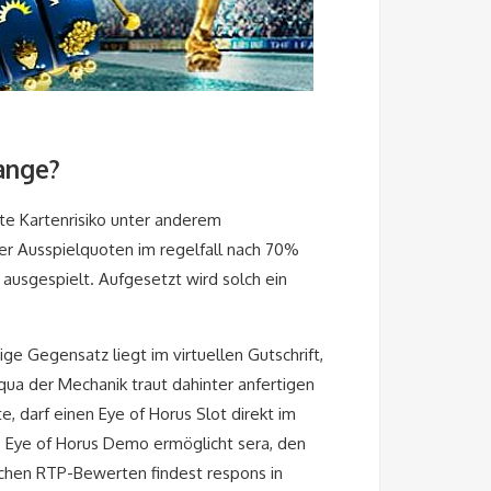
lange?
te Kartenrisiko unter anderem
er Ausspielquoten im regelfall nach 70%
% ausgespielt. Aufgesetzt wird solch ein
ige Gegensatz liegt im virtuellen Gutschrift,
n qua der Mechanik traut dahinter anfertigen
, darf einen Eye of Horus Slot direkt im
e Eye of Horus Demo ermöglicht sera, den
lichen RTP-Bewerten findest respons in