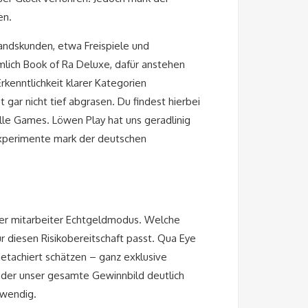
en.
tandskunden, etwa Freispiele und
lich Book of Ra Deluxe, dafür anstehen
rkenntlichkeit klarer Kategorien
 gar nicht tief abgrasen. Du findest hierbei
lle Games. Löwen Play hat uns geradlinig
Experimente mark der deutschen
eller mitarbeiter Echtgeldmodus. Welche
zur diesen Risikobereitschaft passt. Qua Eye
etachiert schätzen – ganz exklusive
ander unser gesamte Gewinnbild deutlich
twendig.