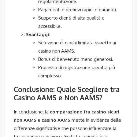
regolamentazione.
Pagamenti e prelievi rapidi e garantiti.
Supporto clienti di alta qualità e
accessibile.
Svantaggi:
Selezione di giochi limitata rispetto ai
casino non AAMS.
Bonus di benvenuto meno generosi.
Processo di registrazione talvolta più
complesso.
Conclusione: Quale Scegliere tra
Casino AAMS e Non AAMS?
In conclusione, la
comparazione tra casino sicuri
non AAMS e casino AAMS
mette in evidenza delle
differenze significative che possono influenzare la
tua esperienza di gioco. Se la tua priorità è la