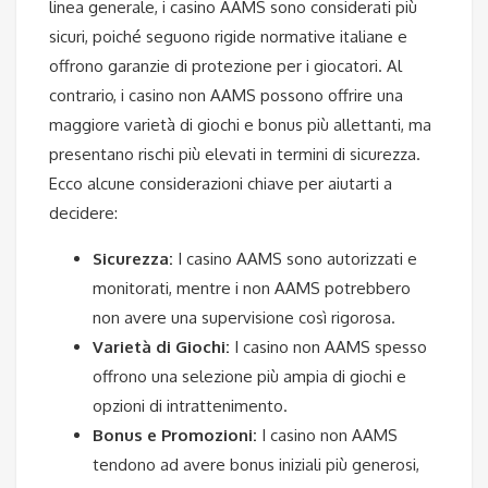
linea generale, i casino AAMS sono considerati più
sicuri, poiché seguono rigide normative italiane e
offrono garanzie di protezione per i giocatori. Al
contrario, i casino non AAMS possono offrire una
maggiore varietà di giochi e bonus più allettanti, ma
presentano rischi più elevati in termini di sicurezza.
Ecco alcune considerazioni chiave per aiutarti a
decidere:
Sicurezza:
I casino AAMS sono autorizzati e
monitorati, mentre i non AAMS potrebbero
non avere una supervisione così rigorosa.
Varietà di Giochi:
I casino non AAMS spesso
offrono una selezione più ampia di giochi e
opzioni di intrattenimento.
Bonus e Promozioni:
I casino non AAMS
tendono ad avere bonus iniziali più generosi,