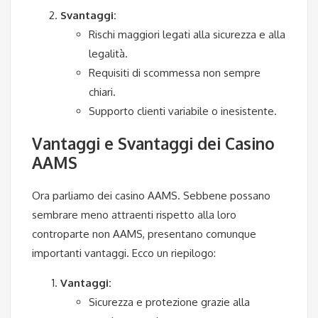
Svantaggi:
Rischi maggiori legati alla sicurezza e alla
legalità.
Requisiti di scommessa non sempre
chiari.
Supporto clienti variabile o inesistente.
Vantaggi e Svantaggi dei Casino
AAMS
Ora parliamo dei casino AAMS. Sebbene possano
sembrare meno attraenti rispetto alla loro
controparte non AAMS, presentano comunque
importanti vantaggi. Ecco un riepilogo:
Vantaggi:
Sicurezza e protezione grazie alla