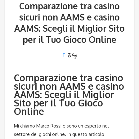
Comparazione tra casino
sicuri non AAMS e casino
AAMS: Scegli il Miglior Sito
per il Tuo Gioco Online
Blog
Comparazione tra casino
sicuri non AAMS e casino
AAMS: Scegli il Miglior
Sito per il Tuo Gioco
Online
Mi chiamo Marco Rossi e sono un esperto nel
settore dei giochi online. In questo articolo