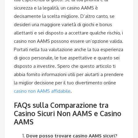
sicurezza e la legalità, un casino AAMS è
decisamente la scelta migliore. D’altro canto, se
desideri una maggiore varietà di giochi e bonus
allettanti e sei disposto a accettare qualche rischio, i
casino non AAMS possono essere un’opzione valida.
Portati nella tua valutazione anche la tua esperienza
di gioco personale, le tue aspettative e quanto sei
disposto a investire. Spero che questo articolo ti
abbia fornito informazioni utili per aiutarti a prendere
la miglior decisione per il tuo divertimento online
casino non AAMS affidabile
.
FAQs sulla Comparazione tra
Casino Sicuri Non AAMS e Casino
AAMS
Dove posso trovare casino AAMS sicuri?