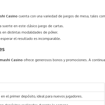
shi Casino
cuenta con una variedad de juegos de mesa, tales co
la suerte en este clásico juego de cartas.
 en distintas modalidades de póker.
 esperar el resultado es incomparable.
es
mashi Casino
ofrece generosos bonos y promociones. A continua
en el primer depósito, ideal para nuevos jugadores.