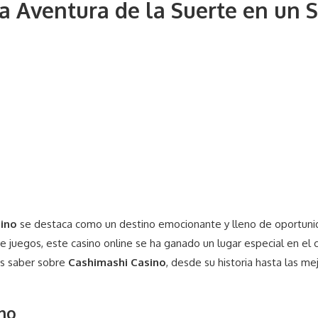
a Aventura de la Suerte en un 
ino
se destaca como un destino emocionante y lleno de oportuni
de juegos, este casino online se ha ganado un lugar especial en el
as saber sobre
Cashimashi Casino
, desde su historia hasta las m
ino