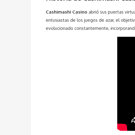
Cashimashi Casino
abrió sus puertas virt
entusiastas de los juegos de azar, el objetiv
evolucionado constantemente, incorporando 