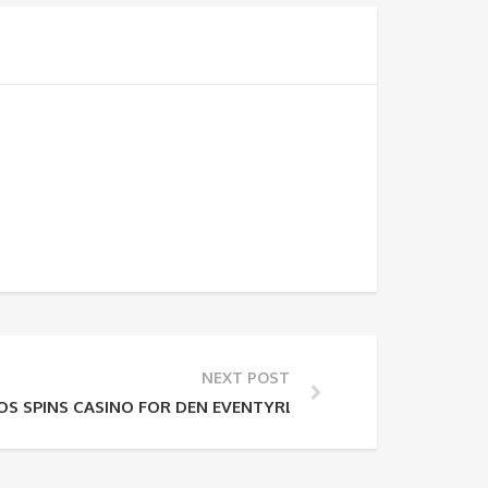
NEXT POST
OS SPINS CASINO FOR DEN EVENTYRLYSTNE