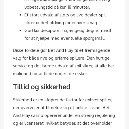
udbetalingstid på kun 18 minutter.
Et stort udvalg af slots og live dealer-spil
sikrer underholdning for enhver smag.
God kundesupport tilgængelig døgnet rundt
for at hjælpe med eventuelle spørgsmål.
Disse fordele gør Bet And Play til et fremragende
valg for både nye og erfarne spillere. Den hurtige
service og det brede udvalg af spil sikrer, at alle har
mulighed for at finde noget, de elsker.
Tillid og sikkerhed
Sikkerhed er en afgørende faktor for enhver spiller,
der overvejer at tilmelde sig et online casino. Bet
And Play casino opererer under en streng regulering
og er licenseret, hvilket betyder, at det overholder