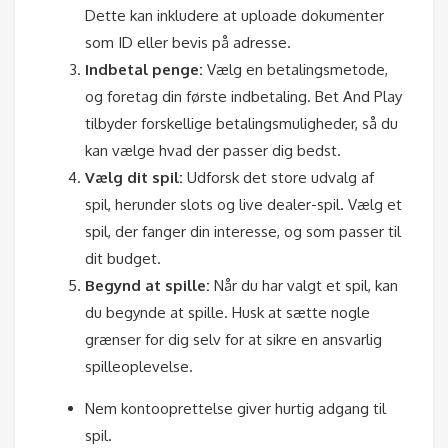
Dette kan inkludere at uploade dokumenter
som ID eller bevis på adresse.
Indbetal penge:
Vælg en betalingsmetode,
og foretag din første indbetaling. Bet And Play
tilbyder forskellige betalingsmuligheder, så du
kan vælge hvad der passer dig bedst.
Vælg dit spil:
Udforsk det store udvalg af
spil, herunder slots og live dealer-spil. Vælg et
spil, der fanger din interesse, og som passer til
dit budget.
Begynd at spille:
Når du har valgt et spil, kan
du begynde at spille. Husk at sætte nogle
grænser for dig selv for at sikre en ansvarlig
spilleoplevelse.
Nem kontooprettelse giver hurtig adgang til
spil.