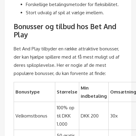
Forskellige betalingsmetoder for fleksibilitet.
Stort udvalg af spil at vælge imellem.
Bonusser og tilbud hos Bet And
Play
Bet And Play tilbyder en række attraktive bonusser,
der kan hjælpe spillere med at få mest muligt ud af
deres spiloplevelse. Her er nogle af de mest
populære bonusser, du kan forvente at finde:
Min
Bonustype
Størrelse
Omsætnin
indbetaling
100% op
Velkomstbonus
til DKK
DKK 200
30x
1.000
50 gratis