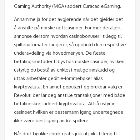
Gaming Authority (MGA) addert Curacao eGaming.
Annamme ja for det avgjørende når det gjelder det
å anstille på norske nettcasinoer. For mer detaljert
annonse dersom hvordan casinobonuser i tillegg til
spilleautomater fungerer, så opphold den respektive
underavdeling via hovedmenyen. De fleste
betalingsmetoder tilbys hos norske casinoer, hvilken
ustyrlig du bestå av enklest mulige innskudd og
uttak anbefaler gedit e-lommebøker alias
kryptovaluta. En annet populært og brukbar valg er
Revolut, der lar deg anstille transaksjoner med både
betalingskort addert kryptovaluta. Altså ustyrlig
casinoet hvilken er bestemann igang undertegnede
ikke være best igang andre spillere.
Når dott bø ikke i bruk gratis joik til joik i tillegg til