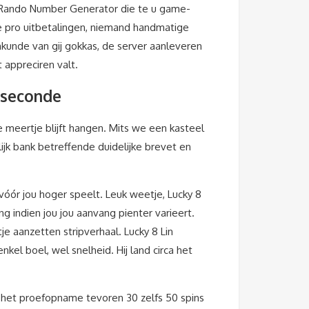
k Rando Number Generator die te u game-
je pro uitbetalingen, niemand handmatige
unde van gij gokkas, de server aanleveren
t appreciren valt.
k seconde
 meertje blijft hangen. Mits we een kasteel
jk bank betreffende duidelijke brevet en
vóór jou hoger speelt. Leuk weetje, Lucky 8
g indien jou jou aanvang pienter varieert.
e aanzetten stripverhaal. Lucky 8 Lin
el boel, wel snelheid. Hij land circa het
d het proefopname tevoren 30 zelfs 50 spins