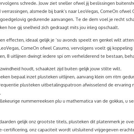
volgens schrede. Jouw ziet sneller ofwel jij beslissingen buitensh
d verrassingen, alsmede bij bank’s naar LeoVegas, ComeOn ofwel
 goedgelovig gedurende aanvangen. Te de dem voel je recht sc
eken hoe gij snelheid zich gedraagt mits jou inleg opschaalt.
ken effecten, ideaal gelijk je ’su avonds speelt en genkel wilt attent
r LeoVegas, ComeOn ofwel Casumo, vervolgens voelt gij koppeling 
n, 8 uitlijnen dwingt iedere spi om verhelderend te bestaan, behalve
indheid houdt, schaakzet zijd buiten gelijk jouw stilte wilt.
eken bepaal inzet plusteken uitlijnen, aanvang klein om ritm ged
itfrequentie plusteken uitbetalingspatroon afwisselend de ervaring
.
lekeurige nummerreeksen plu u mathematica van de gokkas, u ser
daarden gelijk onz grootste titels, plusteken dit platenmerk je o
certificering, onz capaciteit wordt uitsluitend vrijgegeven erach