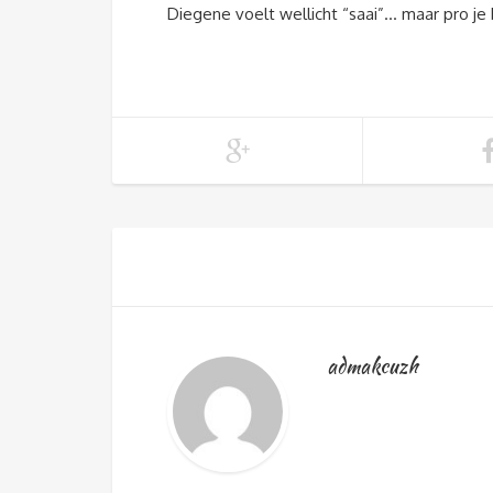
Diegene voelt wellicht “saai”… maar pro je
admakcuzh