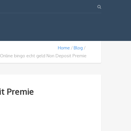
Home
Blog
 Online bingo echt geld Non Deposit Premie
it Premie