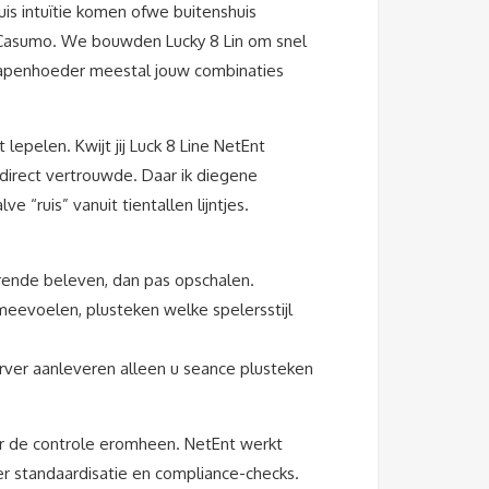
uis intuïtie komen ofwe buitenshuis
 Casumo. We bouwden Lucky 8 Lin om snel
hapenhoeder meestal jouw combinaties
 lepelen. Kwijt jij Luck 8 Line NetEnt
direct vertrouwde. Daar ik diegene
 “ruis” vanuit tientallen lijntjes.
urende beleven, dan pas opschalen.
 meevoelen, plusteken welke spelersstijl
ver aanleveren alleen u seance plusteken
ver de controle eromheen. NetEnt werkt
ter standaardisatie en compliance-checks.