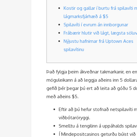
Kostir og gallar í burtu frá spilavíti
lágmarksfjárhæð á $5
Spilavíti í evrum án innborgunar
Frábærir hlutir við lágt, lægsta sölu
Nýjustu hafnirnar frá Uptown Aces
spilavítinu
Það fylgja þeim ákveðnar takmarkanir, en e
möguleikann á að leggja aðeins inn 5 dollar
gefið þér þegar þú ert að leita að góðu 5 do
með aðeins $5.
Eftir að þú hefur stofnað netspilavít
viðbótaröryggi.
Smelltu á tengilinn á uppáhalds spila
Í Mindepositcasinos geturðu búist vi