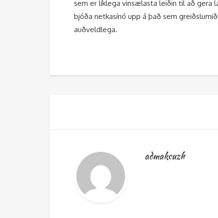
sem er líklega vinsælasta leiðin til að gera
bjóða netkasínó upp á það sem greiðslumiðlu
auðveldlega.
admakcuzh