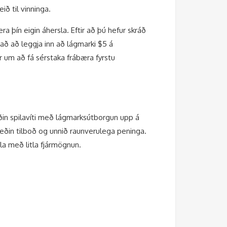
ð til vinninga.
a þín eigin áhersla. Eftir að þú hefur skráð
það að leggja inn að lágmarki $5 á
ir um að fá sérstaka frábæra fyrstu
veðin spilavíti með lágmarksútborgun upp á
veðin tilboð og unnið raunverulega peninga.
la með litla fjármögnun.