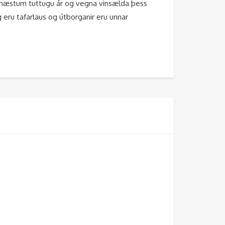
l í næstum tuttugu ár og vegna vinsælda þess
 eru tafarlaus og útborganir eru unnar