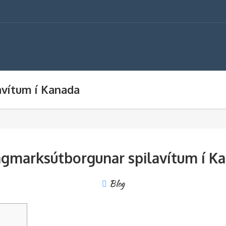
avítum í Kanada
ágmarksútborgunar spilavítum í K
Blog