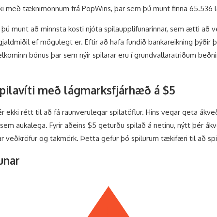
iki með tæknimönnum frá PopWins, þar sem þú munt finna 65.536 lei
þú munt að minnsta kosti njóta spilaupplifunarinnar, sem ætti að ver
 gjaldmiðil ef mögulegt er. Eftir að hafa fundið bankareikning þýðir 
 velkominn bónus þar sem nýir spilarar eru í grundvallaratriðum beðn
 spilavíti með lágmarksfjárhæð á $5
ér ekki rétt til að fá raunverulegar spilatöflur. Hins vegar geta ák
 sem aukalega. Fyrir aðeins $5 geturðu spilað á netinu, nýtt þér ák
r veðkröfur og takmörk. Þetta gefur þó spilurum tækifæri til að spi
unar