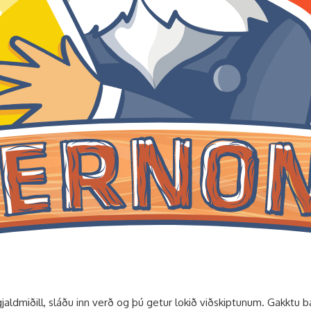
aldmiðill, sláðu inn verð og þú getur lokið viðskiptunum. Gakktu 