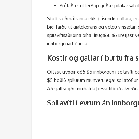
Prófaðu CritterPop góða spilakassale
Stutt veðmál vinna ekki þúsundir dollara, en 
þig, farðu til gjaldkerans og veldu vinsælan
spilavítisaðildina þína. Íhugaðu að krefjast
innborgunarbónusa.
Kostir og gallar í burtu frá
Oftast tryggir góð $5 innborgun í spilavíti þ
$5 boðið spilurum raunverulegar spilatöflur
Að sjálfsögðu innihalda þessi tilboð ákveðna
Spilavíti í evrum án innborg