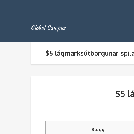
Global Campus
$5 lágmarksútborgunar spil
$5 l
Blogg