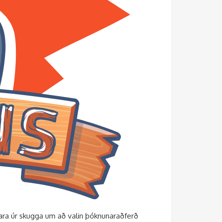
bara úr skugga um að valin þóknunaraðferð