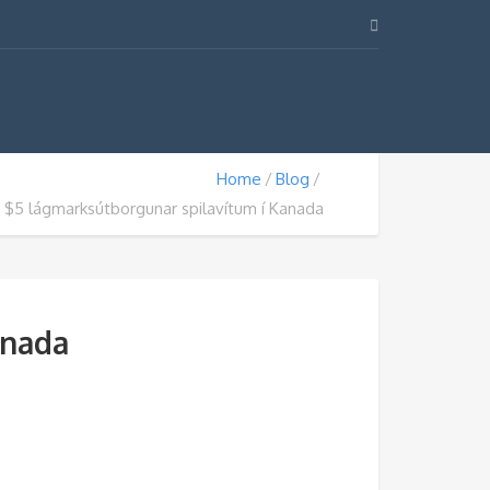
Home
Blog
$5 lágmarksútborgunar spilavítum í Kanada
anada