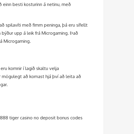
ð einn besti kosturinn á netinu, með
 spilavíti með fimm peninga, þá eru sífellt
m býður upp á leik frá Microgaming. Það
frá Microgaming.
ru komnir í lagið skaltu velja
r mögulegt að komast hjá því að leita að
gar.