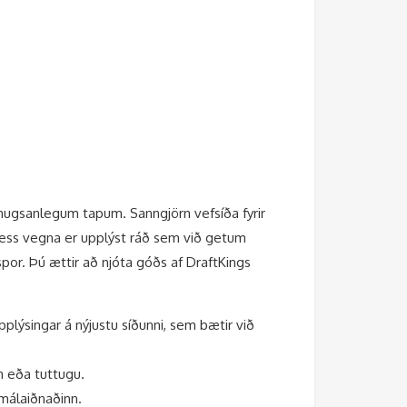
hugsanlegum tapum. Sanngjörn vefsíða fyrir
 Þess vegna er upplýst ráð sem við getum
spor.
Þú ættir að njóta góðs af DraftKings
plýsingar á nýjustu síðunni, sem bætir við
m eða tuttugu.
málaiðnaðinn.