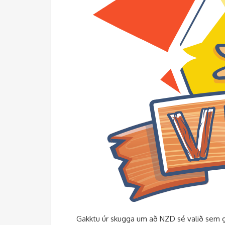
Gakktu úr skugga um að NZD sé valið sem gj