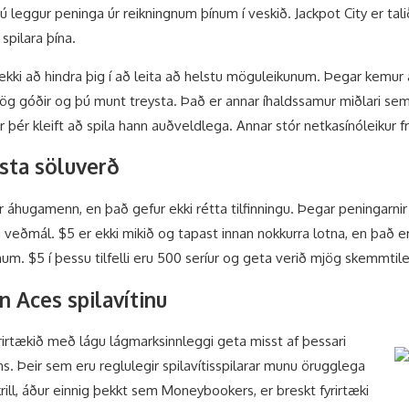
ú leggur peninga úr reikningnum þínum í veskið. Jackpot City er tali
pilara þína.
ki að hindra þig í að leita að helstu möguleikunum. Þegar kemur að
 mjög góðir og þú munt treysta. Það er annar íhaldssamur miðlari se
 þér kleift að spila hann auðveldlega. Annar stór netkasínóleikur 
gsta söluverð
r áhugamenn, en það gefur ekki rétta tilfinningu. Þegar peningarnir e
 veðmál. $5 er ekki mikið og tapast innan nokkurra lotna, en það e
. $5 í þessu tilfelli eru 500 seríur og geta verið mjög skemmtile
n Aces spilavítinu
yrirtækið með lágu lágmarksinnleggi geta misst af þessari
s. Þeir sem eru reglulegir spilavítisspilarar munu örugglega
krill, áður einnig þekkt sem Moneybookers, er breskt fyrirtæki