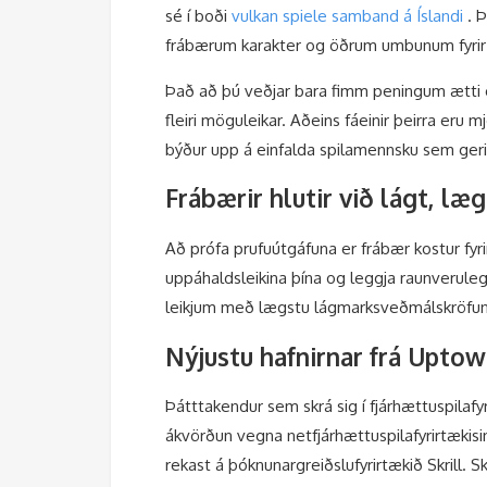
sé í boði
vulkan spiele samband á Íslandi
. Þ
frábærum karakter og öðrum umbunum fyrir s
Það að þú veðjar bara fimm peningum ætti ek
fleiri möguleikar. Aðeins fáeinir þeirra eru
býður upp á einfalda spilamennsku sem gerir
Frábærir hlutir við lágt, læ
Að prófa prufuútgáfuna er frábær kostur fyri
uppáhaldsleikina þína og leggja raunveruleg
leikjum með lægstu lágmarksveðmálskröfunum
Nýjustu hafnirnar frá Uptow
Þátttakendur sem skrá sig í fjárhættuspilaf
ákvörðun vegna netfjárhættuspilafyrirtækisin
rekast á þóknunargreiðslufyrirtækið Skrill. S