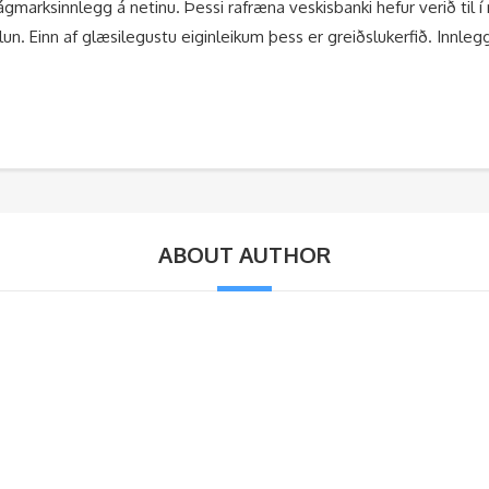
 lágmarksinnlegg á netinu. Þessi rafræna veskisbanki hefur verið ti
n. Einn af glæsilegustu eiginleikum þess er greiðslukerfið. Innlegg
ABOUT AUTHOR