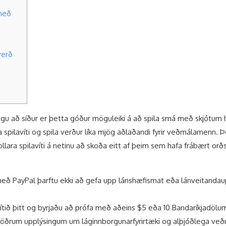
 með
verð
ngu að síður er þetta góður möguleiki á að spila smá með skjótum 
a spilavíti og spila verður líka mjög aðlaðandi fyrir veðmálamenn.
llara spilavíti á netinu að skoða eitt af þeim sem hafa frábært orð
i með PayPal þarftu ekki að gefa upp lánshæfismat eða lánveitandaup
vítið þitt og byrjaðu að prófa með aðeins $5 eða 10 Bandaríkjadölu
ð öðrum upplýsingum um láginnborgunarfyrirtæki og alþjóðlega veð